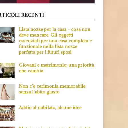
RTICOLI RECENTI
Lista nozze per la casa – cosa non
deve mancare. Gli oggetti
essenziali per una casa completa e
funzionale nella lista nozze
perfetta per i futuri sposi
Giovani e matrimonio: una priorità
che cambia
Non c’è cerimonia memorabile
senza l’abito giusto
Addio al nubilato, alcune idee