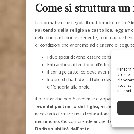
Come si struttura un
La normativa che regola il matrimonio misto è in
Partendo dalla religione cattolica
, leggiamo
delle due parti non è credente, o non appartiene 
di condizioni che andremo ad elencare di seguito
I due sposi devono essere consapevoli di q
Entrambi si attendono all’educazione dei fig
Per forni
Il coniuge cattolico deve aver ricevuto i 
accedere 
Inoltre chi ha fede cattolica deve promette
elaborare
acconsent
diffonderla alla prole.
funzioni.
Il partner che non è credente o appartiene a un’
fede del partner o del figlio,
anche se non sarà
necessario firmare una dichiarazione in cui si sost
matrimonio. Ciò comprende anche il
concetto di
l’indissolubilità dell’atto.