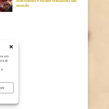
Matrimoni e strane tradizioni dal
mondo
are e/o
erà di
e e
oni