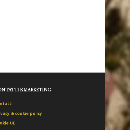
ONTATTI E MARKETING
ntatti
ivacy & cookie policy
okie UE