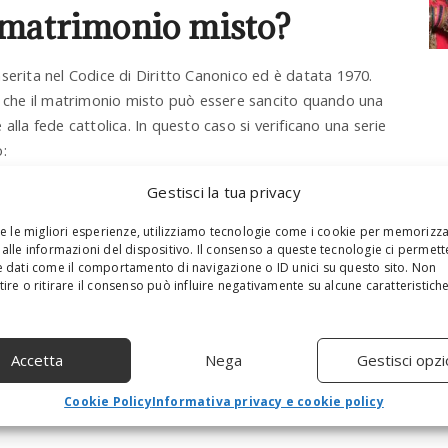
 matrimonio misto?
serita nel Codice di Diritto Canonico ed è datata 1970.
 che il matrimonio misto può essere sancito quando una
alla fede cattolica. In questo caso si verificano una serie
:
uali sono le proprietà essenziali del matrimonio;
Gestisci la tua privacy
li alla fede cattolica;
re le migliori esperienze, utilizziamo tecnologie come i cookie per memorizz
sacramenti del battesimo, con comunione e cresima;
alle informazioni del dispositivo. Il consenso a queste tecnologie ci permett
re di non lasciare la sua religione e impegnarsi per
 dati come il comportamento di navigazione o ID unici su questo sito. Non
ire o ritirare il consenso può influire negativamente su alcune caratteristich
altra religione, dovrà promettere di
non ostacolare la
 costretto a convertirsi al cristianesimo. Sarà inoltre
Accetta
Nega
Gestisci opzi
iene di accettare quelli che sono i valori naturali del
Cookie Policy
Informativa privacy e cookie policy
 fecondazione, dell’unicità, l’esclusività e