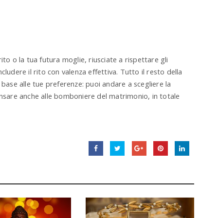
d
h
i
t
e
n
to o la tua futura moglie, riusciate a rispettare gli
t
ludere il rito con valenza effettiva. Tutto il resto della
e
r
 base alle tue preferenze: puoi andare a scegliere la
.
sare anche alle bomboniere del matrimonio, in totale
.
.