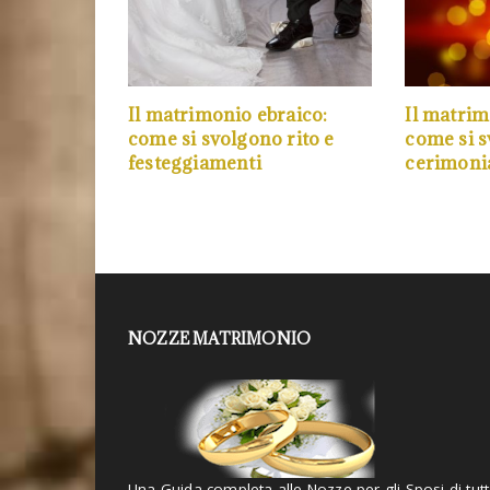
Il matrimonio ebraico:
Il matrim
come si svolgono rito e
come si s
festeggiamenti
cerimoni
NOZZE MATRIMONIO
Una Guida completa alle Nozze per gli Sposi di tut