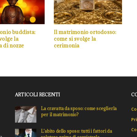
onio buddista:
Il matrimonio ortodosso:
volge la
come si svolge la
a di nozze
cerimonia
ARTICOLI RECENTI
C
La cravatta da sposo: come sceglierla
Co
per il matrimonio?
Pr
Co
L’abito dello sposo: tutti i fattori da
ta