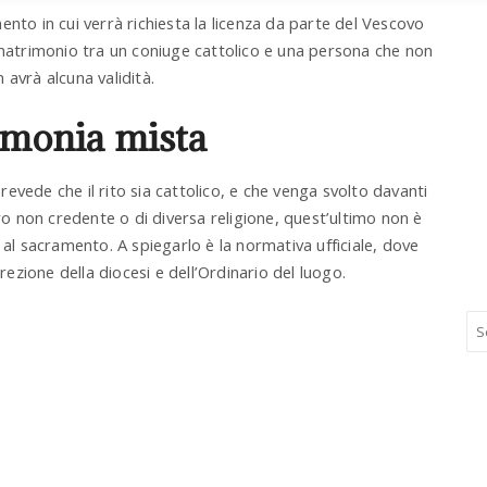
nto in cui verrà richiesta la licenza da parte del Vescovo
 matrimonio tra un coniuge cattolico e una persona che non
 avrà alcuna validità.
rimonia mista
prevede che il rito sia cattolico, e che venga svolto davanti
tro non credente o di diversa religione, quest’ultimo non è
 al sacramento. A spiegarlo è la normativa ufficiale, dove
zione della diocesi e dell’Ordinario del luogo.
S
e
a
r
c
h
a
n