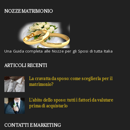
n
NOZZE MATRIMONIO
d
h
i
t
e
n
t
Una Guida completa alle Nozze per gli Sposi di tutta Italia
e
r
.
ARTICOLI RECENTI
.
.
La cravatta da sposo: come sceglierla per il
matrimonio?
L’abito dello sposo: tutti i fattori da valutare
prima di acquistarlo
CONTATTI E MARKETING