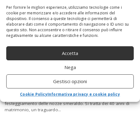
Per fornire le migliori esperienze, utilizziamo tecnologie come i
cookie per memorizzare e/o accedere alle informazioni del
dispositivo. Il consenso a queste tecnologie ci permetterà di
elaborare dati come il comportamento di navigazione o ID unici su
questo sito. Non acconsentire o ritirare il consenso può influire
negativamente su alcune caratteristiche e funzioni.
Accetta
Le nozze smeraldo: come festeggiare
Nega
l’anniversario numero 40
Gestisci opzioni
By
Redazione
-
29 Ottobre 2018
Un anniversario di matrimonio è sempre qualcosa di speciale,
Cookie Policy
Informativa privacy e cookie policy
ma diventa ancora più importante se consideriamo il
festeggiamento delle nozze smeraldo. Si tratta dei 40 anni di
matrimonio, un traguardo...