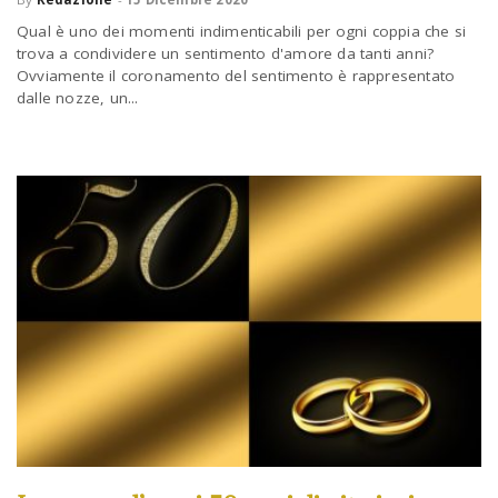
a
Qual è uno dei momenti indimenticabili per ogni coppia che si
trova a condividere un sentimento d'amore da tanti anni?
Ovviamente il coronamento del sentimento è rappresentato
v
dalle nozze, un...
i
g
a
t
i
o