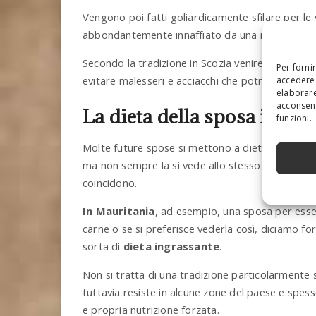
Vengono poi fatti goliardicamente sfilare per le 
abbondantemente innaffiato da una notevole quan
Secondo la tradizione in Scozia venire “anneriti
Per forni
evitare malesseri e acciacchi che potrebbero por
accedere 
elaborare
acconsent
La dieta della sposa in Ma
funzioni.
Molte future spose si mettono a dieta per entra
ma non sempre la si vede allo stesso modo, non i
coincidono.
In Mauritania
, ad esempio, una sposa per ess
carne o se si preferisce vederla così, diciamo 
sorta di
dieta ingrassante
.
Non si tratta di una tradizione particolarmente 
tuttavia resiste in alcune zone del paese e spes
e propria nutrizione forzata.