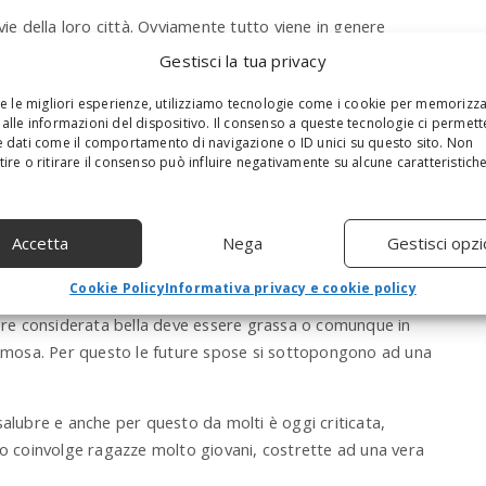
vie della loro città. Ovviamente tutto viene in genere
tità di alcolici.
Gestisci la tua privacy
” con il carbone, prima del matrimonio aiuterebbe ad
re le migliori esperienze, utilizziamo tecnologie come i cookie per memorizz
tare ad un rinvio delle nozze.
alle informazioni del dispositivo. Il consenso a queste tecnologie ci permett
 dati come il comportamento di navigazione o ID unici su questo sito. Non
S
ire o ritirare il consenso può influire negativamente su alcune caratteristich
uritania
e
a
re in un abito da sogno ed essere in forma per le foto,
r
Accetta
Nega
Gestisci opzi
c
n tutte le culture il concetto di magrezza e bellezza
h
Cookie Policy
Informativa privacy e cookie policy
a
n
ere considerata bella deve essere grassa o comunque in
d
formosa. Per questo le future spose si sottopongono ad una
h
i
t
salubre e anche per questo da molti è oggi criticata,
e
n
so coinvolge ragazze molto giovani, costrette ad una vera
t