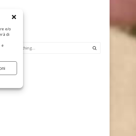
are e/o
erà di
e e
oni