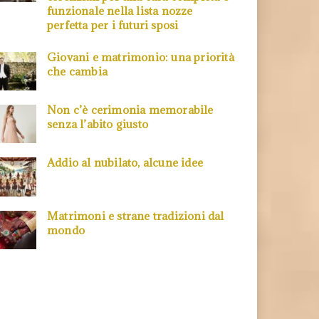
funzionale nella lista nozze
perfetta per i futuri sposi
Giovani e matrimonio: una priorità
che cambia
Non c’è cerimonia memorabile
senza l’abito giusto
Addio al nubilato, alcune idee
Matrimoni e strane tradizioni dal
mondo