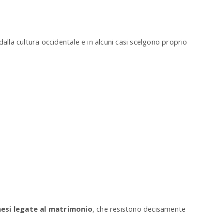
e
r
.
.
.
dalla cultura occidentale e in alcuni casi scelgono proprio
nesi legate al matrimonio
, che resistono decisamente