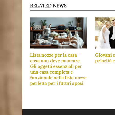
RELATED NEWS
Lista nozze per la casa –
Giovani 
cosa non deve mancare.
priorità 
Gli oggetti essenziali per
una casa completa e
funzionale nella lista nozze
perfetta per i futuri sposi