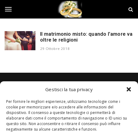
S
N
k
o
i
z
T
p
z
t
e
o
M
Il matrimonio misto: quando l’amore va
o
m
oltre le religioni
a
a
t
29 Ottobre 2018
i
r
g
n
i
c
m
o
o
g
n
n
t
i
Alcune immagini presenti sul blog sono state trovate sul web, qualora
e
Gestisci la tua privacy
o
l
crediate che possano ledere i vostri diritti, comunicatecelo e
n
tempestivamente verranno tolte.
Copyright © 2018 Designed by
Jizzy.net
. Tutti i diritti riservati. P.Iva
t
Per fornire le migliori esperienze, utilizziamo tecnologie come i
01419730559
cookie per memorizzare e/o accedere alle informazioni del
e
dispositivo. Il consenso a queste tecnologie ci permetterà di
elaborare dati come il comportamento di navigazione o ID unici su
questo sito. Non acconsentire o ritirare il consenso può influire
n
negativamente su alcune caratteristiche e funzioni.