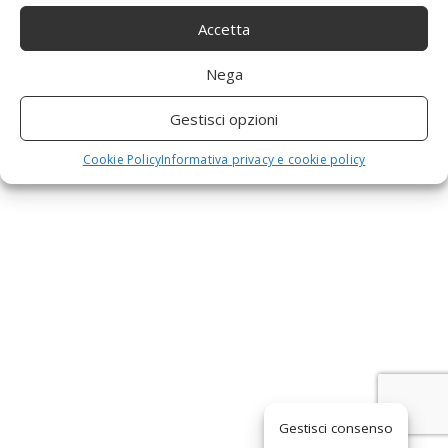
a
Accetta
Nega
v
Gestisci opzioni
i
Cookie Policy
Informativa privacy e cookie policy
g
a
t
i
Gestisci consenso
o