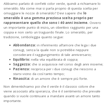
Abbiamo parlato di confetti color verde, quindi a richiamare lo
smeraldo. Ma come mai si parla proprio di questa scelta per
omaggiare le nozze di smeraldo? Devi sapere che
lo
smeraldo è una gemma preziosa scelta proprio per
rappresentare quello che sono i 40 anni insieme.
Ovvero
un importante punto di inizio
,
un obiettivo raggiunto per una
coppia e non certo un traguardo finale. Lo smeraldo, per
tradizione, simboleggia quanto segue:
Abbondanza:
in riferimento all’amore che lega i due
coniugi, senza la quale non si potrebbe neppure
considerare il raggiungimento di tale anniversario;
Equilibrio:
nella vita equilibrata di coppia;
Saggezza:
che si acquisisce nel corso degli anni insieme;
Pazienza:
reciproca per i due coniugi che riescono a
starsi vicino da così tanto tempo;
Rinascita:
di un amore che è sempre più forte.
Non dimentichiamo poi che il verde è il classico colore che
viene associato alla speranza, che è il sentimento che prevale
quando si vuole continuare a mandare avanti un amore tanto
importante.