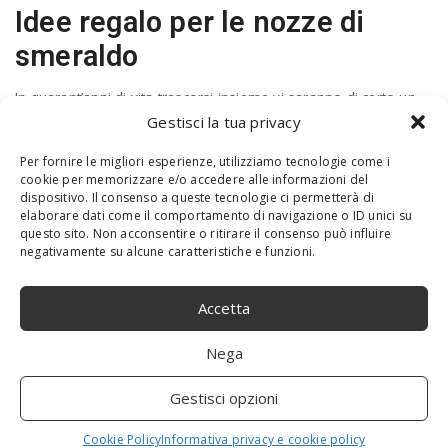
Idee regalo per le nozze di
smeraldo
In quarant’anni di vita trascorsi insieme vi saranno di certo un
sacco di momenti da ricordare e omaggiare con un bel regalo.
Gestisci la tua privacy
Dopo così tanto tempo
non è facile trovare un regalo che
sappia sorprendere il partner
, ma spesso è sufficiente
Per fornire le migliori esperienze, utilizziamo tecnologie come i
puntare su un pensiero carino e fatto con il cuore.
cookie per memorizzare e/o accedere alle informazioni del
dispositivo. Il consenso a queste tecnologie ci permetterà di
elaborare dati come il comportamento di navigazione o ID unici su
questo sito. Non acconsentire o ritirare il consenso può influire
negativamente su alcune caratteristiche e funzioni.
Accetta
Nega
Gestisci opzioni
Cookie Policy
Informativa privacy e cookie policy