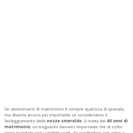
a
v
i
g
a
t
Un anniversario di matrimonio è sempre qualcosa di speciale,
i
ma diventa ancora più importante se consideriamo il
festeggiamento delle
nozze smeraldo
. Si tratta dei
40 anni di
matrimonio
, un traguardo davvero importante che di solito
o
viene ricordato con i confetti verdi, da condividere con amici e