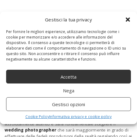
Gestisci la tua privacy
Per fornire le migliori esperienze, utilizziamo tecnologie come i
cookie per memorizzare e/o accedere alle informazioni del
dispositivo. Il consenso a queste tecnologie ci permetterà di
elaborare dati come il comportamento di navigazione o ID unici su
questo sito. Non acconsentire o ritirare il consenso può influire
negativamente su alcune caratteristiche e funzioni.
Anche la questione del
budget
riveste un ruolo fondamentale;
è molto importante infatti concordare preventivamente con il
Accetta
professionista quale sia il tetto massimo che si desidera
spendere e sopratutto scegliere una soluzione che sia
Nega
conveniente ad entrambe le parti.
L’evento del matrimonio
Gestisci opzioni
Cookie Policy
Informativa privacy e cookie policy
Il reportage matrimoniale dovrà essere compiuto in modo
assolutamente attento e sarà fondamentale scegliere il
wedding photographer
che sarà maggiormente in grado di
effettuare delle fedeli riproduzioni della realtà regalando così ai