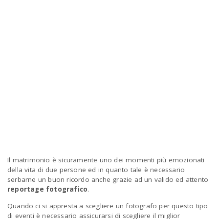
a
v
i
g
a
t
Il matrimonio è sicuramente uno dei momenti più emozionati
della vita di due persone ed in quanto tale è necessario
serbarne un buon ricordo anche grazie ad un valido ed attento
i
reportage fotografico
.
Quando ci si appresta a scegliere un fotografo per questo tipo
di eventi è necessario assicurarsi di scegliere il miglior
o