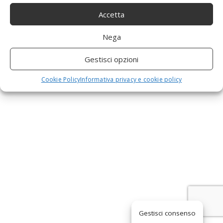
01419730559
a
Accetta
Nega
v
Gestisci opzioni
i
Cookie Policy
Informativa privacy e cookie policy
g
a
t
i
Gestisci consenso
o