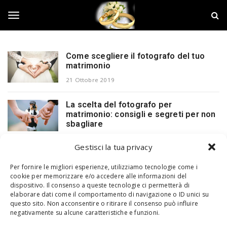
S
N
k
o
i
z
T
p
z
t
e
o
M
Come scegliere il fotografo del tuo
o
m
matrimonio
a
a
t
21 Ottobre 2019
i
r
g
n
i
La scelta del fotografo per
c
m
matrimonio: consigli e segreti per non
o
o
g
sbagliare
n
n
t
i
29 Ottobre 2018
e
Gestisci la tua privacy
o
l
n
t
Per fornire le migliori esperienze, utilizziamo tecnologie come i
cookie per memorizzare e/o accedere alle informazioni del
e
dispositivo. Il consenso a queste tecnologie ci permetterà di
elaborare dati come il comportamento di navigazione o ID unici su
Alcune immagini presenti sul blog sono state trovate sul web, qualora
questo sito. Non acconsentire o ritirare il consenso può influire
crediate che possano ledere i vostri diritti, comunicatecelo e
n
negativamente su alcune caratteristiche e funzioni.
tempestivamente verranno tolte.
Copyright © 2018 Designed by
Jizzy.net
. Tutti i diritti riservati. P.Iva