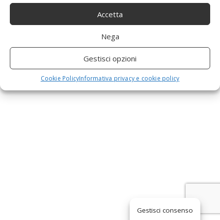
01419730559
a
Accetta
Nega
v
Gestisci opzioni
i
Cookie Policy
Informativa privacy e cookie policy
g
a
t
i
Gestisci consenso
o