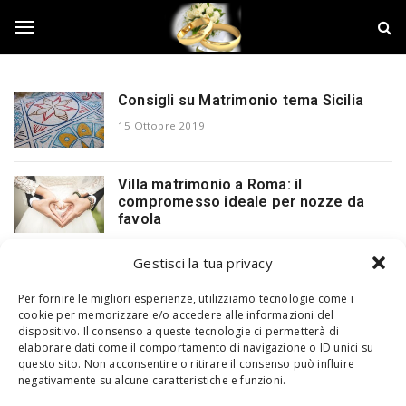
S
N
k
o
i
z
T
p
z
t
e
o
M
Consigli su Matrimonio tema Sicilia
o
m
a
15 Ottobre 2019
a
t
i
r
g
n
i
Villa matrimonio a Roma: il
c
m
compromesso ideale per nozze da
o
o
g
favola
n
n
t
i
13 Novembre 2018
e
Gestisci la tua privacy
o
l
n
t
Per fornire le migliori esperienze, utilizziamo tecnologie come i
cookie per memorizzare e/o accedere alle informazioni del
e
dispositivo. Il consenso a queste tecnologie ci permetterà di
elaborare dati come il comportamento di navigazione o ID unici su
Alcune immagini presenti sul blog sono state trovate sul web, qualora
questo sito. Non acconsentire o ritirare il consenso può influire
crediate che possano ledere i vostri diritti, comunicatecelo e
n
negativamente su alcune caratteristiche e funzioni.
tempestivamente verranno tolte.
Copyright © 2018 Designed by
Jizzy.net
. Tutti i diritti riservati. P.Iva