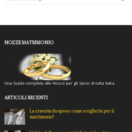
e
a
r
c
h
a
n
NOZZE MATRIMONIO
d
h
i
t
e
n
t
Una Guida completa alle Nozze per gli Sposi di tutta Italia
e
r
.
ARTICOLI RECENTI
.
.
La cravatta da sposo: come sceglierla per il
matrimonio?