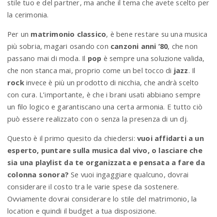
stile tuo e del partner, ma anche il tema che avete scelto per
la cerimonia.
Per un
matrimonio classico
, è bene restare su una musica
più sobria, magari osando con
canzoni anni ’80
, che non
passano mai di moda. Il
pop
è sempre una soluzione valida,
che non stanca mai, proprio come un bel tocco di
jazz
. Il
rock
invece è più un prodotto di nicchia, che andrà scelto
con cura. L’importante, è che i brani usati abbiano sempre
un filo logico e garantiscano una certa armonia. E tutto ciò
può essere realizzato con o senza la presenza di un dj.
Questo è il primo quesito da chiedersi:
vuoi affidarti a un
esperto, puntare sulla musica dal vivo, o lasciare che
sia una playlist da te organizzata e pensata a fare da
colonna sonora?
Se vuoi ingaggiare qualcuno, dovrai
considerare il costo tra le varie spese da sostenere.
Ovviamente dovrai considerare lo stile del matrimonio, la
location e quindi il budget a tua disposizione.