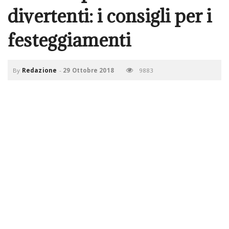
divertenti: i consigli per i
a
festeggiamenti
v
By
Redazione
-
29 Ottobre 2018
9883
i
g
a
t
i
o