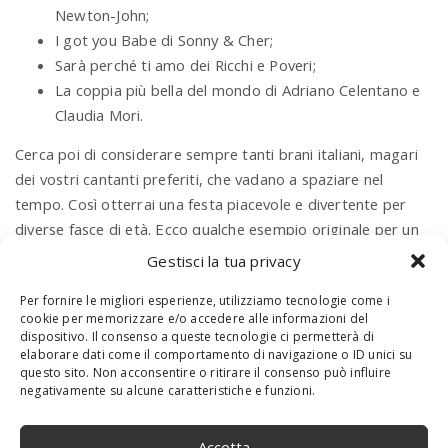
Newton-John;
I got you Babe di Sonny & Cher;
Sarà perché ti amo dei Ricchi e Poveri;
La coppia più bella del mondo di Adriano Celentano e
Claudia Mori.
Cerca poi di considerare sempre tanti brani italiani, magari
dei vostri cantanti preferiti, che vadano a spaziare nel
tempo. Così otterrai una festa piacevole e divertente per
diverse fasce di età. Ecco qualche esempio originale per un
matrimonio ben strutturato a livello musicale:
Gestisci la tua privacy
Marry you di Bruno Mars;
Per fornire le migliori esperienze, utilizziamo tecnologie come i
(I’ve had) the time of my life di Bill Medley & Jennifer
cookie per memorizzare e/o accedere alle informazioni del
dispositivo. Il consenso a queste tecnologie ci permetterà di
Warners;
elaborare dati come il comportamento di navigazione o ID unici su
I will always love you di Whitney Houston;
questo sito. Non acconsentire o ritirare il consenso può influire
negativamente su alcune caratteristiche e funzioni.
Mi sei scoppiato dentro al cuore di Mina;
We found love di Rihanna e Calvin Harris;
Su di noi di Pupo;
Accetta