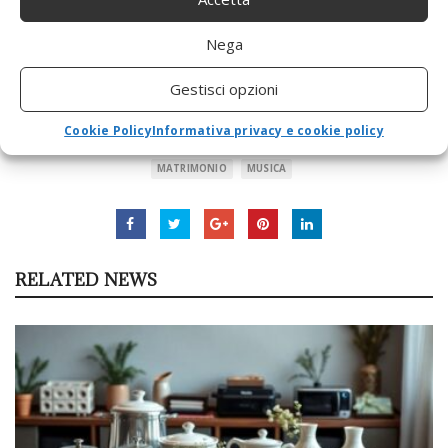
Teenage dream di Katy Perry;
Nega
Felicità di Albano e Romina.
Che ne dici, trovi sufficientemente spiritose queste idee?
Gestisci opzioni
Cookie Policy
Informativa privacy e cookie policy
MATRIMONIO
MUSICA
RELATED NEWS