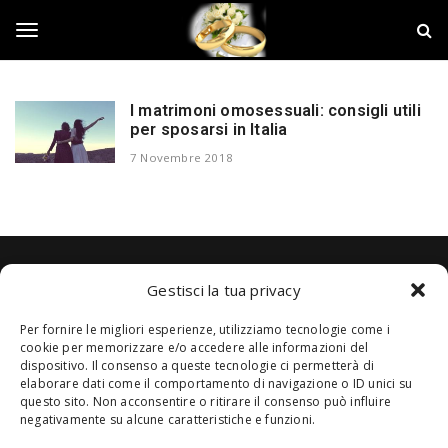
S
N
k
o
i
z
T
p
z
t
e
o
M
I matrimoni omosessuali: consigli utili
o
m
per sposarsi in Italia
a
a
t
7 Novembre 2018
i
r
g
n
i
c
m
o
o
g
n
n
t
i
Alcune immagini presenti sul blog sono state trovate sul web, qualora
e
Gestisci la tua privacy
o
l
crediate che possano ledere i vostri diritti, comunicatecelo e
n
tempestivamente verranno tolte.
Copyright © 2018 Designed by
Jizzy.net
. Tutti i diritti riservati. P.Iva
t
Per fornire le migliori esperienze, utilizziamo tecnologie come i
01419730559
cookie per memorizzare e/o accedere alle informazioni del
e
dispositivo. Il consenso a queste tecnologie ci permetterà di
elaborare dati come il comportamento di navigazione o ID unici su
questo sito. Non acconsentire o ritirare il consenso può influire
n
negativamente su alcune caratteristiche e funzioni.