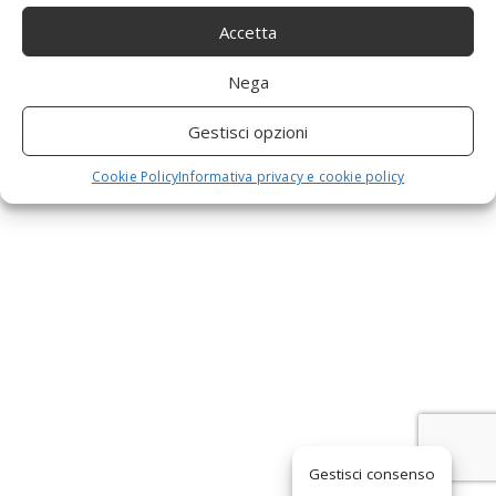
a
Accetta
Nega
v
Gestisci opzioni
i
Cookie Policy
Informativa privacy e cookie policy
g
a
t
i
Gestisci consenso
o