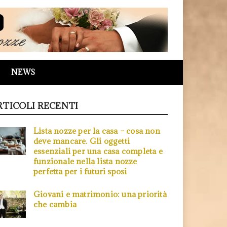
NEWS
RTICOLI RECENTI
Lista nozze per la casa – cosa non
deve mancare. Gli oggetti
essenziali per una casa completa e
funzionale nella lista nozze
perfetta per i futuri sposi
Giovani e matrimonio: una priorità
che cambia